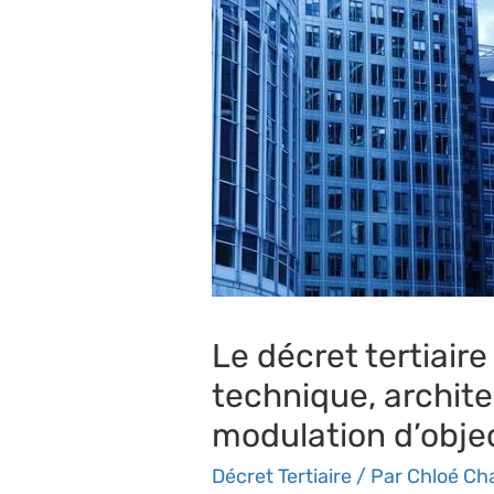
Le décret tertiair
technique, archite
modulation d’objec
Décret Tertiaire
/ Par
Chloé Ch