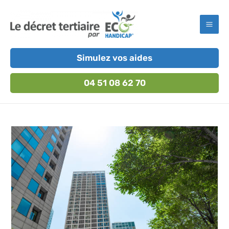
Aller
au
Mai
contenu
Men
Simulez vos aides
04 51 08 62 70