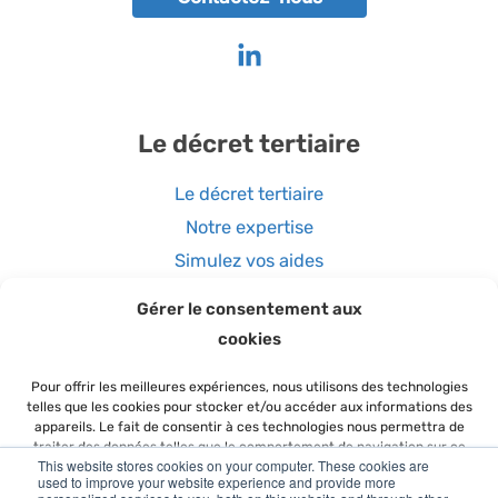
Le décret tertiaire
Le décret tertiaire
Notre expertise
Simulez vos aides
Gérer le consentement aux
Coordonnées
cookies
Pour offrir les meilleures expériences, nous utilisons des technologies
04 51 08 62 70
telles que les cookies pour stocker et/ou accéder aux informations des
appareils. Le fait de consentir à ces technologies nous permettra de
traiter des données telles que le comportement de navigation sur ce
2 place de la Bourse
This website stores cookies on your computer. These cookies are
site. Le fait de ne pas consentir ou de retirer son consentement peut
69002 Lyon
used to improve your website experience and provide more
avoir un effet négatif sur certaines caractéristiques et fonctions.