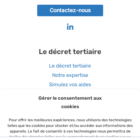
Contactez-nous
Le décret tertiaire
Le décret tertiaire
Notre expertise
Simulez vos aides
Gérer le consentement aux
Coordonnées
cookies
Pour offrir les meilleures expériences, nous utilisons des technologies
04 51 08 62 70
telles que les cookies pour stocker et/ou accéder aux informations des
appareils. Le fait de consentir à ces technologies nous permettra de
traiter des données telles que le comportement de navigation sur ce
2 place de la Bourse