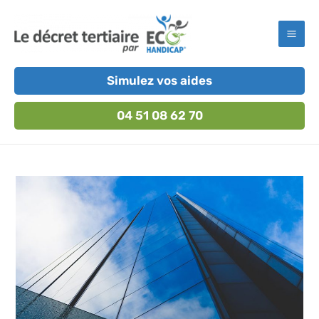
Aller
au
Mai
contenu
Men
Simulez vos aides
04 51 08 62 70