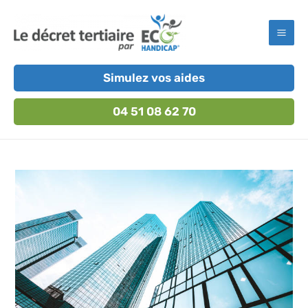
Aller
au
Mai
contenu
Men
Simulez vos aides
04 51 08 62 70