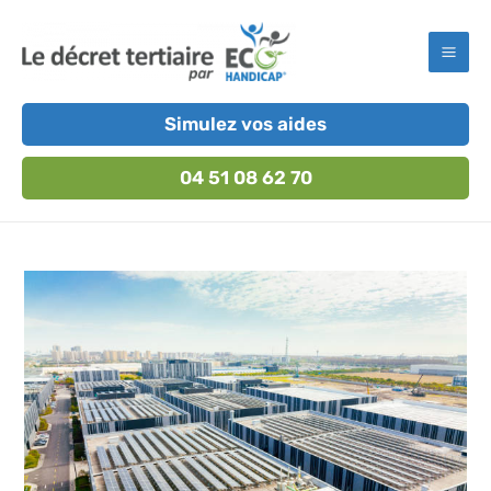
Aller
au
Mai
contenu
Men
Simulez vos aides
04 51 08 62 70