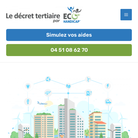
Aller
au
Mai
contenu
Men
Simulez vos aides
04 51 08 62 70