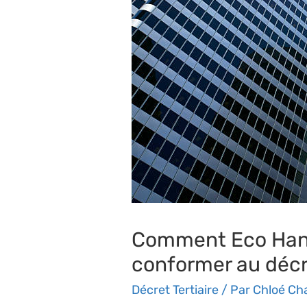
Comment Eco Handi
conformer au décre
Décret Tertiaire
/ Par
Chloé Ch